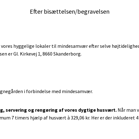
Efter bisættelsen/begravelsen
af vores hyggelige lokaler til mindesamvær efter selve højtideligh
ssen er Gl. Kirkevej 1, 8660 Skanderborg.
 sognegården i forbindelse med mindesamvær.
ng, servering og rengøring af vores dygtige husvært.
Når man v
imum 7 timers hjælp af husvært à 329,06 kr. Her er der inkluderet