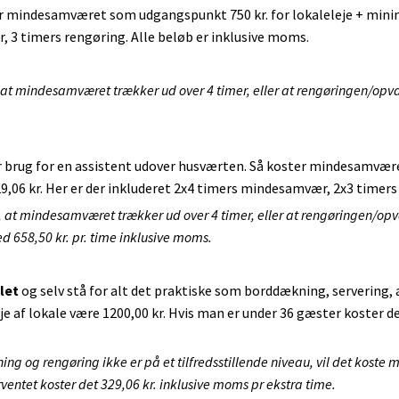
 mindesamværet som udgangspunkt 750 kr. for lokaleleje + minim
, 3 timers rengøring. Alle beløb er inklusive moms.
 at mindesamværet trækker ud over 4 timer, eller at rengøringen/opva
.
der brug for en assistent udover husværten. Så koster mindesamvær
,06 kr. Her er der inkluderet 2x4 timers mindesamvær, 2x3 timers 
, at mindesamværet trækker ud over 4 timer, eller at rengøringen/opv
 658,50 kr. pr. time inklusive moms.
let
og selv stå for alt det praktiske som borddækning, servering,
je af lokale være 1200,00 kr. Hvis man er under 36 gæster koster de
ing og rengøring ikke er på et tilfredsstillende niveau, vil det koste
entet koster det 329,06 kr. inklusive moms pr ekstra time.