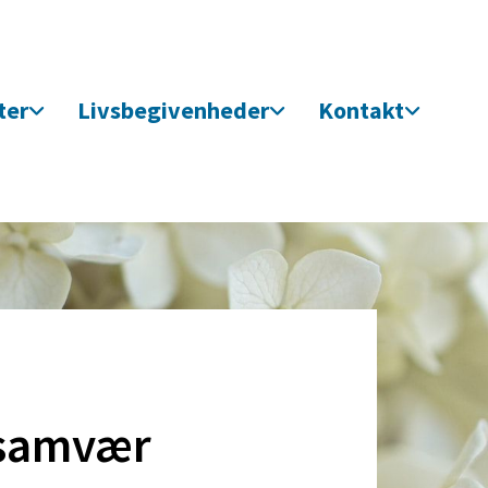
ter
Livsbegivenheder
Kontakt
esamvær