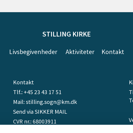
STILLING KIRKE
Livsbegivenheder
Aktiviteter
Kontakt
Kontakt
K
Tlf.: +45 23 43 17 51
T
T
Mail: stilling.sogn@km.dk
Send via SIKKER MAIL
V
CVR nr.: 68003911
å
EAN/GLN nr.: 5798000855397