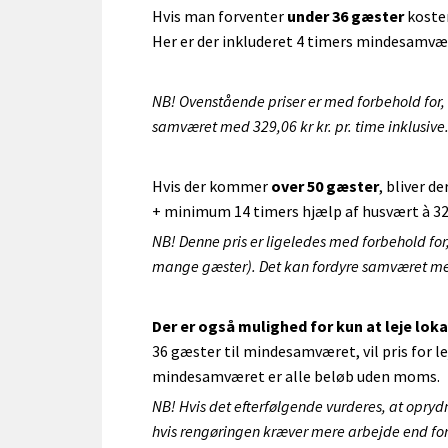
Hvis man forventer
under 36 gæster
koster
Her er der inkluderet 4 timers mindesamvær
NB! Ovenstående priser er med forbehold for,
samværet med 329,06 kr kr. pr. time inklusive
Hvis der kommer
over 50 gæster
, bliver 
+ minimum 14 timers hjælp af husvært à 329
NB! Denne pris er ligeledes med forbehold for
mange gæster). Det kan fordyre samværet med
Der er også mulighed for kun at leje loka
36 gæster til mindesamværet, vil pris for le
mindesamværet er alle beløb uden moms.
NB! Hvis det efterfølgende vurderes, at oprydn
hvis rengøringen kræver mere arbejde end forv