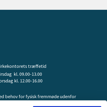
irkekontorets træffetid
irsdag kl. 09.00-13.00
orsdag kl. 12.00-16.00
ed behov for fysisk fremmøde udenfor
bningstid kan dette aftales med