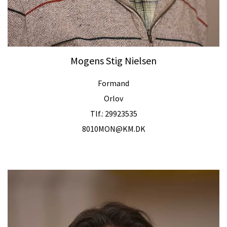
Mogens Stig Nielsen
Formand
Orlov
Tlf.: 29923535
8010MON@KM.DK