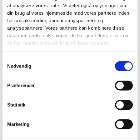
at analysere vores trafik. Vi deler også oplysninger om
din brug af vores hjemmeside med vores partnere inden
for sociale medier, annonceringspartnere og
Du vil måske også kunne lide...
analysepartnere. Vores partnere kan kombinere disse
data med andre oplysninger, du har givet dem, eller som
de har indsamlet fra din brug af deres tjenester.
Samtykkevalg
Nødvendig
Præferencer
Statistik
Marketing